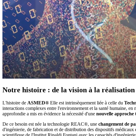
Notre histoire : de la vision à la réalisation
L'histoire de
ASMED®
Elle est intrinsèquement liée à celle du
Tech
interactions complexes entre l'environnement et la santé humaine, en m
approfondie a mis en évidence la nécessité d'une
nouvelle approche 
De ce besoin est née la technologie REAC®, une
changement de p
d'ingénierie, de fabrication et de distribution des dispositifs médicau
scientifique de l'Institut Rinaldi Fontani avec les capacités d'ingénie