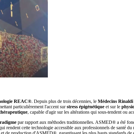
nologie REAC®
. Depuis plus de trois décennies, le
Médecins Rinaldi 
ettant particulièrement l'accent sur
stress épigénétique
et sur le
physi
thérapeutique
, capable d'agir sur les altérations qui sous-tendent ou a
aradigme
par rapport aux méthodes traditionnelles. ASMED® a été fondé
x qui rendent cette technologie accessible aux professionnels de santé d
rie et de production d'ASMED®, garantissant les plus hauts standards de q